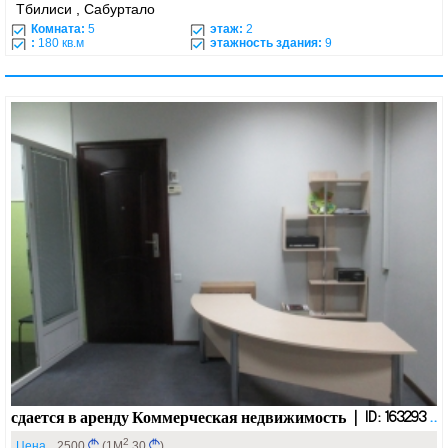
Тбилиси , Сабуртало
Комната:
5
этаж:
2
:
180 кв.м
этажность здания:
9
сдается в аренду Коммерческая недвижимость | ID: 163293
..
2
Цена
2500
(1М
30
)