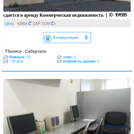
сдается в аренду Коммерческая недвижимость | ID: 164585
..
2
Цена
42604
(1М
2130
)
Конвертация
$
Тбилиси , Сабуртало
Комната:
25
этаж:
3
:
20 кв.м
этажность здания:
4