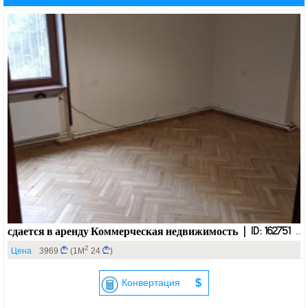
сдается в аренду Коммерческая недвижимость | ID: 162751
..
2
Цена
3969
(1М
24
)
Конвертация
$