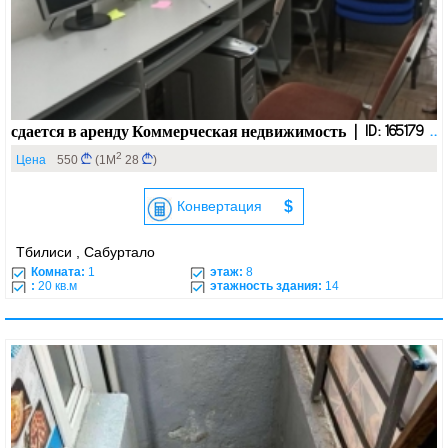
сдается в аренду Коммерческая недвижимость | ID: 165179
..
2
Цена
550
(1М
28
)
Конвертация
$
Тбилиси , Сабуртало
Комната:
1
этаж:
8
:
20 кв.м
этажность здания:
14