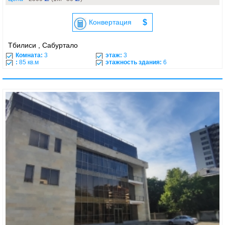
Конвертация
$
Тбилиси , Сабуртало
Комната:
3
этаж:
3
:
85 кв.м
этажность здания:
6