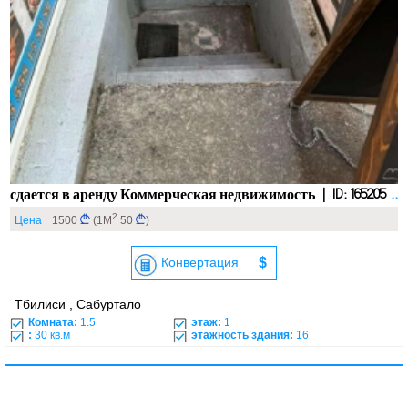
сдается в аренду Коммерческая недвижимость | ID: 165205
..
2
Цена
1500
(1М
50
)
Конвертация
$
Тбилиси , Сабуртало
Комната:
1.5
этаж:
1
:
30 кв.м
этажность здания:
16