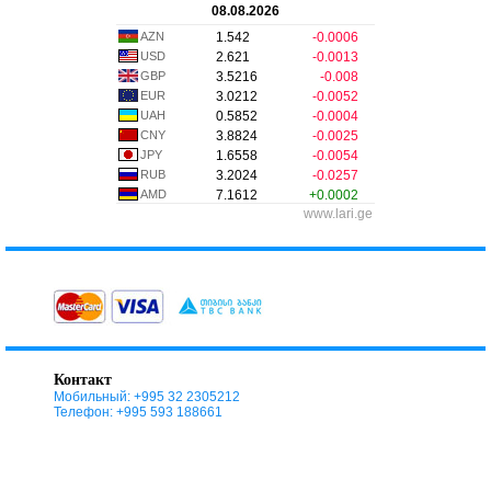
08.08.2026
AZN
1.542
-0.0006
USD
2.621
-0.0013
GBP
3.5216
-0.008
EUR
3.0212
-0.0052
UAH
0.5852
-0.0004
CNY
3.8824
-0.0025
JPY
1.6558
-0.0054
RUB
3.2024
-0.0257
AMD
7.1612
+0.0002
www.lari.ge
Контакт
Мобильный: +995 32 2305212
Телефон: +995 593 188661