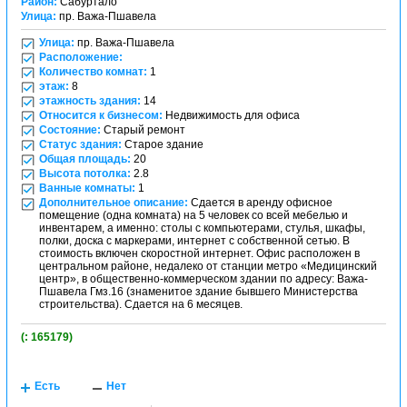
Район:
Сабуртало
Улица:
пр. Важа-Пшавела
Улица:
пр. Важа-Пшавела
Расположение:
Количество комнат:
1
этаж:
8
этажность здания:
14
Относится к бизнесом:
Недвижимость для офиса
Состояние:
Старый ремонт
Статус здания:
Старое здание
Общая площадь:
20
Высота потолка:
2.8
Ванные комнаты:
1
Дополнительное описание:
Сдается в аренду офисное
помещение (одна комната) на 5 человек со всей мебелью и
инвентарем, а именно: столы с компьютерами, стулья, шкафы,
полки, доска с маркерами, интернет с собственной сетью. В
стоимость включен скоростной интернет. Офис расположен в
центральном районе, недалеко от станции метро «Медицинский
центр», в общественно-коммерческом здании по адресу: Важа-
Пшавела Гмз.16 (знаменитое здание бывшего Министерства
строительства). Сдается на 6 месяцев.
(: 165179)
Есть
Нет