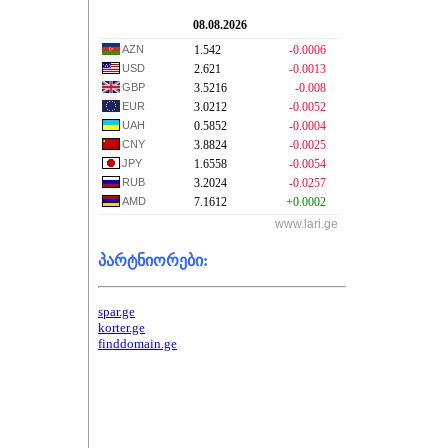
08.08.2026
AZN
1.542
-0.0006
USD
2.621
-0.0013
GBP
3.5216
-0.008
EUR
3.0212
-0.0052
UAH
0.5852
-0.0004
CNY
3.8824
-0.0025
JPY
1.6558
-0.0054
RUB
3.2024
-0.0257
AMD
7.1612
+0.0002
www.lari.ge
პარტნიორები:
spar.ge
korter.ge
finddomain.ge