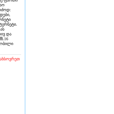
სე ფართი
შაო
დები,
რნეტი
ტერნეტი.
ას
რივ და
ნობილი
მახსოვრეთ