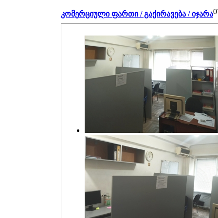
0
კომერციული ფართი / გაქირავება / იჯარა