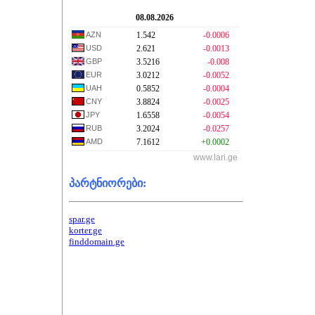
08.08.2026
AZN
1.542
-0.0006
USD
2.621
-0.0013
GBP
3.5216
-0.008
EUR
3.0212
-0.0052
UAH
0.5852
-0.0004
CNY
3.8824
-0.0025
JPY
1.6558
-0.0054
RUB
3.2024
-0.0257
AMD
7.1612
+0.0002
www.lari.ge
პარტნიორები:
spar.ge
korter.ge
finddomain.ge