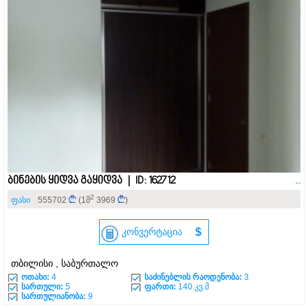
ბინების ყიდვა გაყიდვა | ID: 162712
..
2
ფასი
555702
(1მ
3969
)
კონვერტაცია
$
თბილისი , საბურთალო
ოთახი:
4
საძინებლის რაოდენობა:
3
სართული:
5
ფართი:
140 კვ.მ
სართულიანობა:
9