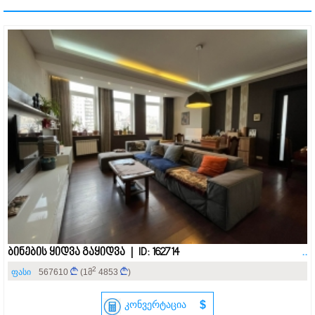
ბინების ყიდვა გაყიდვა | ID: 162714
..
2
ფასი
567610
(1მ
4853
)
კონვერტაცია
$