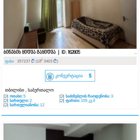
ბინების ყიდვა გაყიდვა | ID: 162805
..
2
ფასი
357237
(1მ
3403
)
კონვერტაცია
$
თბილისი , საბურთალო
ოთახი:
5
საძინებლის რაოდენობა:
3
სართული:
2
ფართი:
105 კვ.მ
სართულიანობა:
12