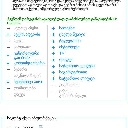
ზღაპარი,მადაგონი,ნიკორა და სკოლა ნიუტონი კვება კაფე ნოველა
დეგუსტო აფთაუნი აფთიაქი და მეტრო ბინაში არის ყველანაირი
პირობა თქვენი კომფორტული ცხოვრებისთვის
(ჩვენთან დარეკვისას აუცილებლად დაიმახსოვრეთ განცხადების ID:
162695)
ავტოფარეხი
სათავსო
ავტოსადგომი
ცხელი წყალი
ავეჯი
ტელეფონი
სარდაფი
ინტერნეტი
ცენტრალური
TV
გათბობა
ლიფტი
კონდინციონერი
სატვირთო ლიფტი
ბუხარი
საგარდერობო
სიგნალიზაცია
სატვირთო ლიფტი
ბუნებრივი აირი
კონსიერჟი
დომოფონი
გაზის
დაცვა
გამათბობელი
საკონტაქტო ინფორმაცია