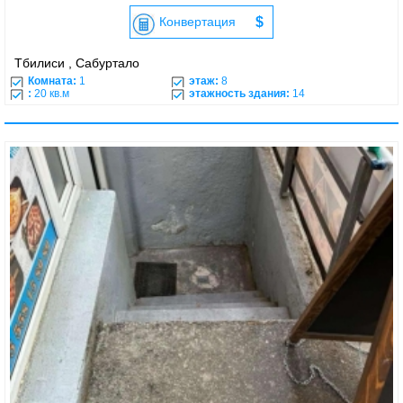
Конвертация
$
Тбилиси , Сабуртало
Комната:
1
этаж:
8
:
20 кв.м
этажность здания:
14