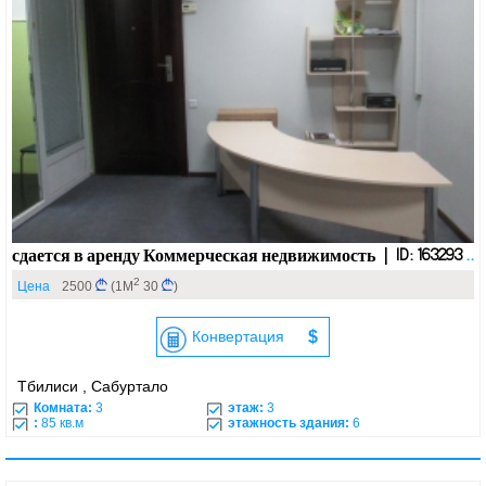
сдается в аренду Коммерческая недвижимость | ID: 163293
..
2
Цена
2500
(1М
30
)
Конвертация
$
Тбилиси , Сабуртало
Комната:
3
этаж:
3
:
85 кв.м
этажность здания:
6