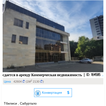
сдается в аренду Коммерческая недвижимость | ID: 164585
..
2
Цена
42604
(1М
2130
)
Конвертация
$
Тбилиси , Сабуртало