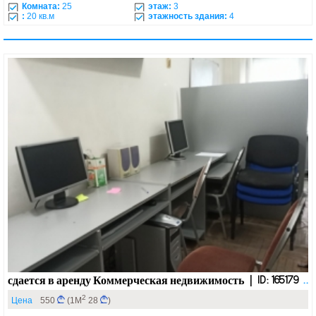
Комната:
25
этаж:
3
:
20 кв.м
этажность здания:
4
сдается в аренду Коммерческая недвижимость | ID: 165179
..
2
Цена
550
(1М
28
)