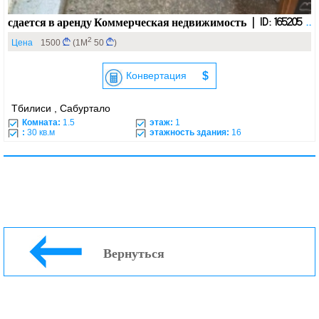
сдается в аренду Коммерческая недвижимость | ID: 165205
..
2
Цена
1500
(1М
50
)
Конвертация
$
Тбилиси , Сабуртало
Комната:
1.5
этаж:
1
:
30 кв.м
этажность здания:
16
Вернуться