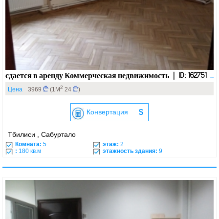
сдается в аренду Коммерческая недвижимость | ID: 162751
..
2
Цена
3969
(1М
24
)
Конвертация
$
Тбилиси , Сабуртало
Комната:
5
этаж:
2
:
180 кв.м
этажность здания:
9