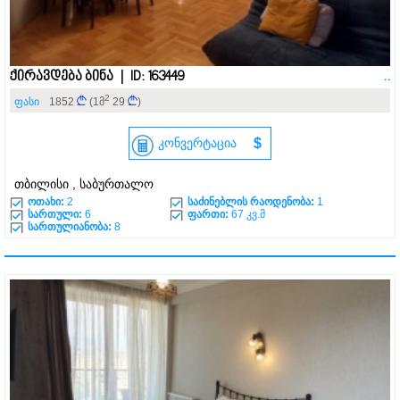
ქირავდება ბინა | ID: 163449
..
2
ფასი
1852
(1მ
29
)
კონვერტაცია
$
თბილისი , საბურთალო
ოთახი:
2
საძინებლის რაოდენობა:
1
სართული:
6
ფართი:
67 კვ.მ
სართულიანობა:
8