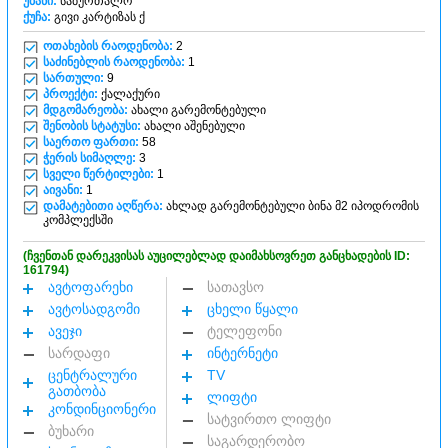
უბანი:
საბურთალო
ქუჩა:
გივი კარტიზას ქ
ოთახების რაოდენობა:
2
საძინებლის რაოდენობა:
1
სართული:
9
პროექტი:
ქალაქური
მდგომარეობა:
ახალი გარემონტებული
შენობის სტატუსი:
ახალი აშენებული
საერთო ფართი:
58
ჭერის სიმაღლე:
3
სველი წერტილები:
1
აივანი:
1
დამატებითი აღწერა:
ახლად გარემონტებული ბინა მ2 იპოდრომის
კომპლექსში
(ჩვენთან დარეკვისას აუცილებლად დაიმახსოვრეთ განცხადების ID:
161794)
ავტოფარეხი
სათავსო
ავტოსადგომი
ცხელი წყალი
ავეჯი
ტელეფონი
სარდაფი
ინტერნეტი
ცენტრალური
TV
გათბობა
ლიფტი
კონდინციონერი
სატვირთო ლიფტი
ბუხარი
საგარდერობო