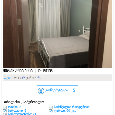
ქირავდება ბინა | ID: 164136
..
2
ფასი
2117
(1მ
37
)
კონვერტაცია
$
თბილისი , საბურთალო
ოთახი:
2
საძინებლის რაოდენობა:
1
სართული:
5
ფართი:
60 კვ.მ
სართულიანობა:
21