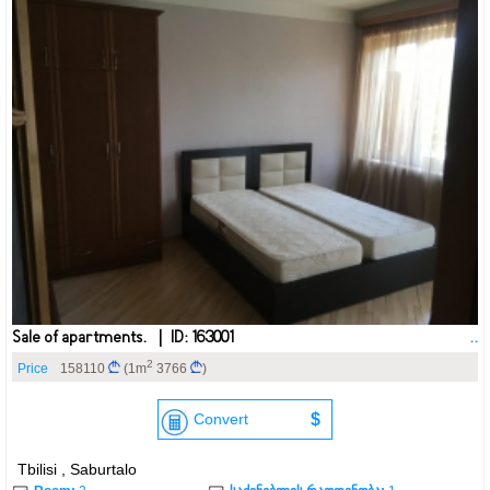
Sale of apartments. | ID: 163001
..
2
Price
158110
(1m
3766
)
Convert
$
Tbilisi , Saburtalo