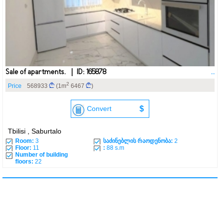
Sale of apartments. | ID: 165878
..
2
Price
568933
(1m
6467
)
Convert
$
Tbilisi , Saburtalo
Room:
3
საძინებლის რაოდენობა:
2
Floor:
11
:
88 s.m
Number of building
floors:
22