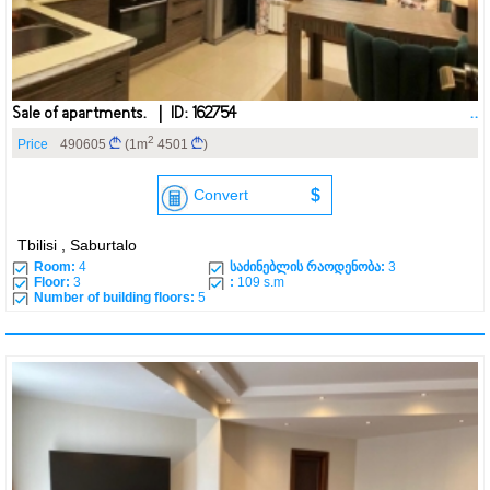
Sale of apartments. | ID: 162754
..
2
Price
490605
(1m
4501
)
Convert
$
Tbilisi , Saburtalo
Room:
4
საძინებლის რაოდენობა:
3
Floor:
3
:
109 s.m
Number of building floors:
5