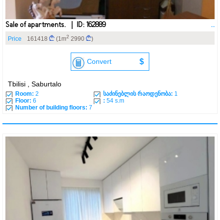
Sale of apartments. | ID: 162889
..
2
Price
161418
(1m
2990
)
Convert
$
Tbilisi , Saburtalo
Room:
2
საძინებლის რაოდენობა:
1
Floor:
6
:
54 s.m
Number of building floors:
7