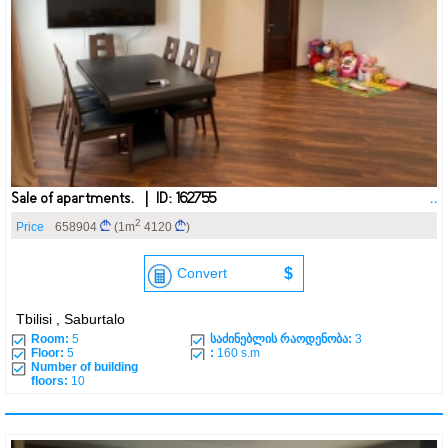
Sale of apartments. | ID: 162755
..
2
Price
658904
(1m
4120
)
Convert
$
Tbilisi , Saburtalo
Room:
5
საძინებლის რაოდენობა:
3
Floor:
5
:
160 s.m
Number of building
floors:
10