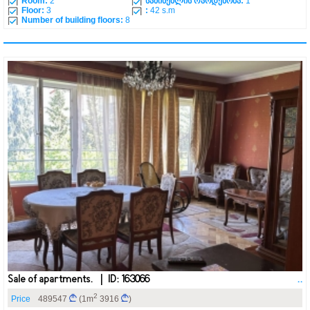
Room:
2
საძინებლის რაოდენობა:
1
Floor:
3
:
42 s.m
Number of building floors:
8
Sale of apartments. | ID: 163066
..
2
Price
489547
(1m
3916
)