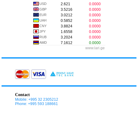
USD
2.621
0.0000
GBP
3.5216
0.0000
EUR
3.0212
0.0000
UAH
0.5852
0.0000
CNY
3.8824
0.0000
JPY
1.6558
0.0000
RUB
3.2024
0.0000
AMD
7.1612
0.0000
www.lari.ge
Contact
Mobile: +995 32 2305212
Phone: +995 593 188661