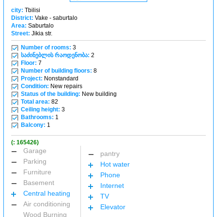
city:
Tbilisi
District:
Vake - saburtalo
Area:
Saburtalo
Street:
Jikia str.
Number of rooms:
3
საძინებლის რაოდენობა:
2
Floor:
7
Number of building floors:
8
Project:
Nonstandard
Condition:
New repairs
Status of the building:
New building
Total area:
82
Ceiling height:
3
Bathrooms:
1
Balcony:
1
(: 165426)
Garage
pantry
Parking
Hot water
Furniture
Phone
Basement
Internet
Central heating
TV
Air conditioning
Elevator
Wood Burning