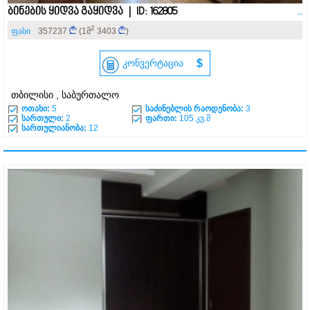
ბინების ყიდვა გაყიდვა | ID: 162805
..
2
ფასი
357237
(1მ
3403
)
კონვერტაცია
$
თბილისი , საბურთალო
ოთახი:
5
საძინებლის რაოდენობა:
3
სართული:
2
ფართი:
105 კვ.მ
სართულიანობა:
12