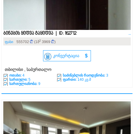
ბინების ყიდვა გაყიდვა | ID: 162712
..
2
ფასი
555702
(1მ
3969
)
კონვერტაცია
$
თბილისი , საბურთალო
ოთახი:
4
საძინებლის რაოდენობა:
3
სართული:
5
ფართი:
140 კვ.მ
სართულიანობა:
9