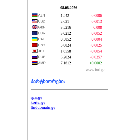
08.08.2026
AZN
1.542
-0.0006
USD
2.621
-0.0013
GBP
3.5216
-0.008
EUR
3.0212
-0.0052
UAH
0.5852
-0.0004
CNY
3.8824
-0.0025
JPY
1.6558
-0.0054
RUB
3.2024
-0.0257
AMD
7.1612
+0.0002
www.lari.ge
პარტნიორები:
spar.ge
korter.ge
finddomain.ge