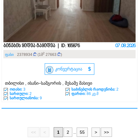
ბინების ყიდვა გაყიდვა | ID: 165876
07.08.2026
2
ფასი
2378934
(1მ
27663
)
კონვერტაცია
$
თბილისი , ისანი−სამგორის , მესამე მასივი
ოთახი:
3
საძინებლის რაოდენობა:
2
სართული:
2
ფართი:
86 კვ.მ
სართულიანობა:
9
<<
<
1
2
55
>
>>
...