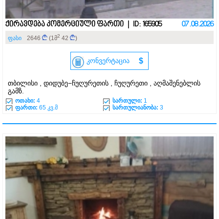
ქირავდება კომერციული ფართი | ID: 165905
07.08.2026
2
ფასი
2646
(1მ
42
)
კონვერტაცია
$
თბილისი , დიდუბე−ჩუღურეთის , ჩუღურეთი , აღმაშენებლის
გამზ.
ოთახი:
4
სართული:
1
ფართი:
65 კვ.მ
სართულიანობა:
3