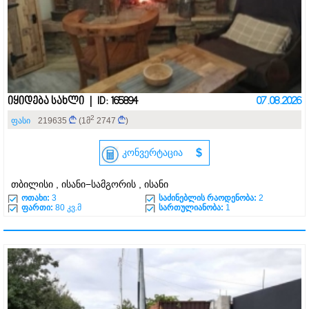
იყიდება სახლი | ID: 165894
07.08.2026
2
ფასი
219635
(1მ
2747
)
კონვერტაცია
$
თბილისი , ისანი−სამგორის , ისანი
ოთახი:
3
საძინებლის რაოდენობა:
2
ფართი:
80 კვ.მ
სართულიანობა:
1