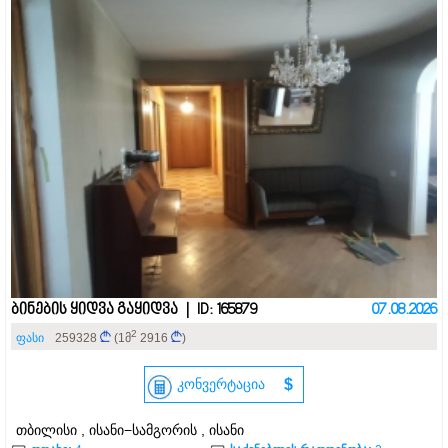
ბინების ყიდვა გაყიდვა | ID: 165879
07.08.2026
2
ფასი
259328
(1მ
2916
)
კონვერტაცია
$
თბილისი , ისანი−სამგორის , ისანი