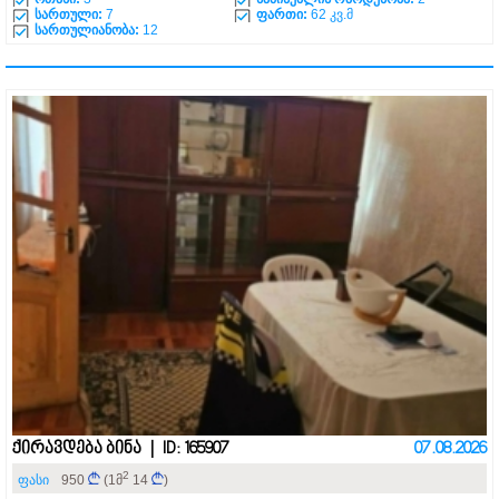
სართული:
7
ფართი:
62 კვ.მ
სართულიანობა:
12
ქირავდება ბინა | ID: 165907
07.08.2026
2
ფასი
950
(1მ
14
)